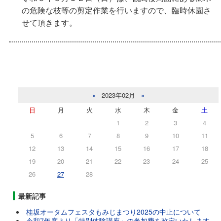
の危険な枝等の剪定作業を行いますので、臨時休園さ
せて頂きます。
«
2023年02月
»
日
月
火
水
木
金
土
1
2
3
4
5
6
7
8
9
10
11
12
13
14
15
16
17
18
19
20
21
22
23
24
25
26
27
28
最新記事
桂坂オータムフェスタもみじまつり2025の中止について
令和7年度より「特別体験講座」の参加費を改定いたします