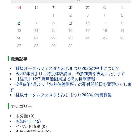
日
月
火
水
木
金
土
1
2
3
4
5
6
7
8
9
10
11
12
13
14
15
16
17
18
19
20
21
22
23
24
25
26
27
28
29
30
最新記事
桂坂オータムフェスタもみじまつり2025の中止について
令和7年度より「特別体験講座」の参加費を改定いたします
【注意】12/7 野鳥遊園周辺で熊の目撃情報
令和6年4月より「特別体験講座」の受付開始日を変更いたしま
す
桂坂オータムフェスタもみじまつり2023の写真募集
カテゴリー
未分類 (0)
お知らせ (12)
イベント情報 (0)
今日の野鳥遊園 (0)